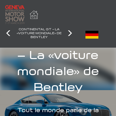
CONTINENTAL GT – LA
«VOITURE MONDIALE» DE
Continental GT
BENTLEY
– La «voiture
mondiale» de
Bentley
Tout le monde parle de la