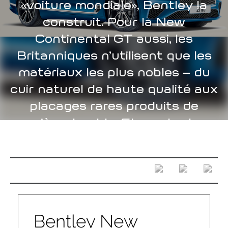
«voiture mondiale», Bentley la
construit. Pour la New
Continental GT aussi, les
Britanniques n’utilisent que les
matériaux les plus nobles – du
cuir naturel de haute qualité aux
placages rares produits de
manière durable. Et une horloge
suisse.
Bentley New