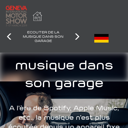
ECOUTER DE LA
MUSIQUE DANS SON
GARAGE
Ecouter de la
musique dans
son garage
A l’ère de Spotify, Apple Music,
etc., la musique n’est plus
écoutée depuis un appareil fixe