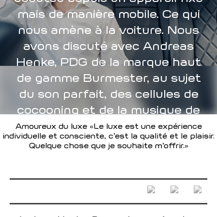
mais de manière mobile. Ce qui
nous amène à la voiture. Nous
avons discuté avec Andreas
Henke, PDG de la marque haut
de gamme Burmester, au sujet
du son parfait, des cellules de
cocooning et de la musique de
garage.
Amoureux du luxe «Le luxe est une expérience
individuelle et consciente, c’est la qualité et le plaisir.
Quelque chose que je souhaite m’offrir.»